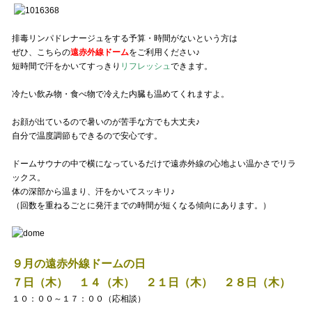
排毒リンパドレナージュをする予算・時間がないという方は
ぜひ、こちらの
遠赤外線ドーム
をご利用ください♪
短時間で汗をかいてすっきり
リフレッシュ
できます。
冷たい飲み物・食べ物で冷えた内臓も温めてくれますよ。
お顔が出ているので暑いのが苦手な方でも大丈夫♪
自分で温度調節もできるので安心です。
ドームサウナの中で横になっているだけで遠赤外線の心地よい温かさでリラ
ックス。
体の深部から温まり、汗をかいてスッキリ♪
（回数を重ねるごとに発汗までの時間が短くなる傾向にあります。）
９月の遠赤外線ドームの日
７日（木） １４（木） ２１日（木） ２８日（木）
１０：００～１７：００（応相談）